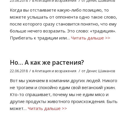
/
/
23.06.2018
в
Агитация и возражения
от
Денис Шаманов
Когда вы отстаиваете какую-либо позицию, то
можете услышать от оппонента одно такое слово,
после которого сразу становится понятно, что ему
больше нечего возразить. Это слово: «традиция».
Прибегать к традиции или…
Читать дальше >>
Но… А как же растения?
/
/
22.06.2018
в
Агитация и возражения
от
Денис Шаманов
Вот мы ужинаем в компании других людей. Никого
не трогаем и спокойно едим свой веганский ужин.
Кто-то спрашивает, почему мы не едим мясо и
другие продукты животного происхождения. Быть
может…
Читать дальше >>