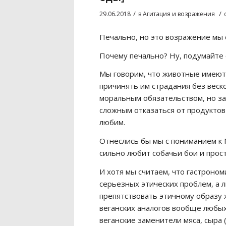
/
/
29.06.2018
в
Агитация и возражения
Печально, но это возражение мы 
Почему печально? Ну, подумайте 
Мы говорим, что животные имеют
причинять им страдания без веско
моральным обязательством, но за
сложным отказаться от продуктов
любим.
Отнеслись бы мы с пониманием к М
сильно любит собачьи бои и прост
И хотя мы считаем, что гастроно
серьезных этических проблем, а
препятствовать этичному образу 
веганских аналогов вообще любы
веганские заменители мяса, сыра 