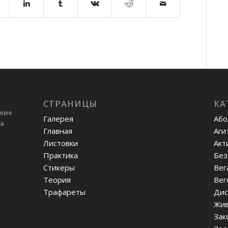
СТРАНИЦЫ
КА
ские
Галерея
Або
ва
Главная
Аги
Листовки
Акт
Практика
Без
Стикеры
Вег
Теория
Вег
Трафареты
Дис
Жив
Зак