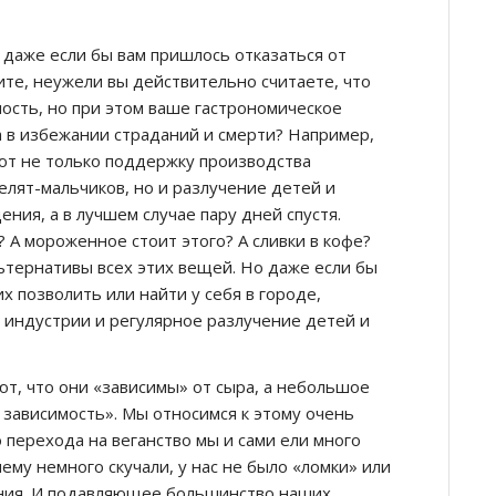
 даже если бы вам пришлось отказаться от
ите, неужели вы действительно считаете, что
сть, но при этом ваше гастрономическое
 в избежании страданий и смерти? Например,
т не только поддержку производства
елят-мальчиков, но и разлучение детей и
ения, а в лучшем случае пару дней спустя.
 А мороженное стоит этого? А сливки в кофе?
ьтернативы всех этих вещей. Но даже если бы
их позволить или найти у себя в городе,
 индустрии и регулярное разлучение детей и
т, что они «зависимы» от сыра, а небольшое
зависимость». Мы относимся к этому очень
о перехода на веганство мы и сами ели много
нему немного скучали, у нас не было «ломки» или
ания. И подавляющее большинство наших