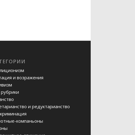
ТЕГОРИИ
лиционизм
тация и возражения
ивизм
 рубрики
анство
етарианство и редуктарианство
криминация
отные-компаньоны
оны