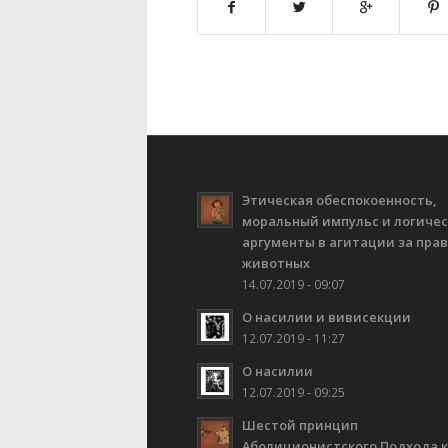
Этическая обеспокоенность,
моральный импульс и логиче
аргументы в агитации за пра
животных
14.07.2019 - 09:07
О насилии и вивисекции
12.07.2019 - 11:27
О насилии
12.07.2019 - 09:25
Шестой принцип
Аболиционистского Подхода к