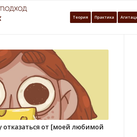
Теория
Практика
Агитац
у отказаться от [моей любимой