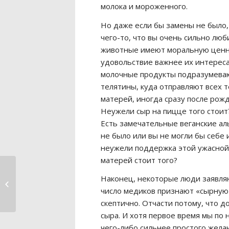
молока и мороженного.
Но даже если бы замены не было,
чего-то, что вы очень сильно люб
животные имеют моральную ценно
удовольствие важнее их интереса
молочные продукты подразумеваю
телятины, куда отправляют всех т
матерей, иногда сразу после рожд
Неужели сыр на пицце того стоит?
Есть замечательные веганские ал
не было или вы не могли бы себе 
неужели поддержка этой ужасной
матерей стоит того?
Наконец, некоторые люди заявляю
Но… Животные едят
животных
число медиков признают «сырную 
скептично. Отчасти потому, что д
сыра. И хотя первое время мы по 
чего-либо сильнее простого жел