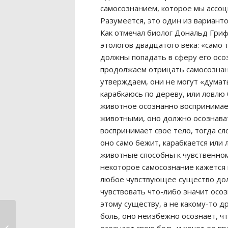
самосознанием, которое мы ассо
Разумеется, это один из вариант
Как отмечал биолог Дональд Гриф
этологов двадцатого века: «само 
должны попадать в сферу его осо
продолжаем отрицать самосознани
утверждаем, они не могут «думать
карабкаюсь по дереву, или ловлю 
животное осознанно воспринимает
животными, оно должно осознават
воспринимает свое тело, тогда с
оно само бежит, карабкается или 
животные способны к чувственном
некоторое самосознание кажется
любое чувствующее существо дол
чувствовать что-либо значит осо
этому существу, а не какому-то 
боль, оно неизбежно осознает, ч
Отнесемся к
способности