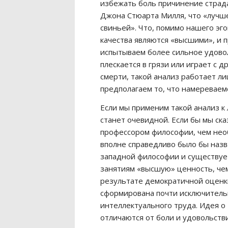
избежать боль причинение страд
Джона Стюарта Милля, что «лучш
свиньей». Что, помимо нашего эго
качества являются «высшими», и п
испытываем более сильное удовол
плескается в грязи или играет с д
смерти, такой анализ работает ли
предполагаем то, что намереваем
Если мы применим такой анализ к
станет очевидной. Если бы мы ск
профессором философии, чем нео
вполне справедливо было бы назв
западной философии и существуе
занятиям «высшую» ценность, чем
результате демократичной оценки
сформирована почти исключитель
интеллектуального труда. Идея о
отличаются от боли и удовольстви