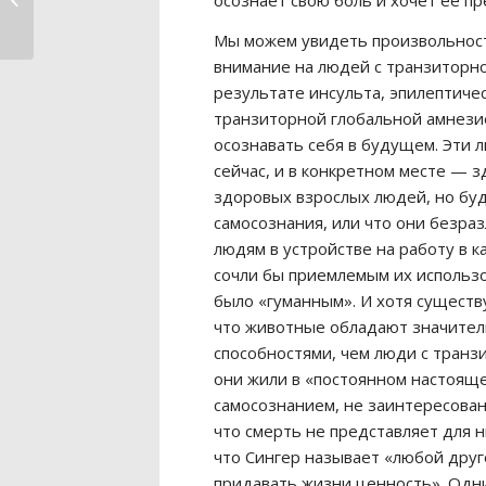
осознает свою боль и хочет ее пр
чувствовать сер�...
Мы можем увидеть произвольност
внимание на людей с транзиторно
результате инсульта, эпилептичес
транзиторной глобальной амнези
осознавать себя в будущем. Эти
сейчас, и в конкретном месте — з
здоровых взрослых людей, но буде
самосознания, или что они безра
людям в устройстве на работу в к
сочли бы приемлемым их использо
было «гуманным». И хотя существ
что животные обладают значите
способностями, чем люди с транз
они жили в «постоянном настояще
самосознанием, не заинтересова
что смерть не представляет для н
что Сингер называет «любой друг
придавать жизни ценность». Одн