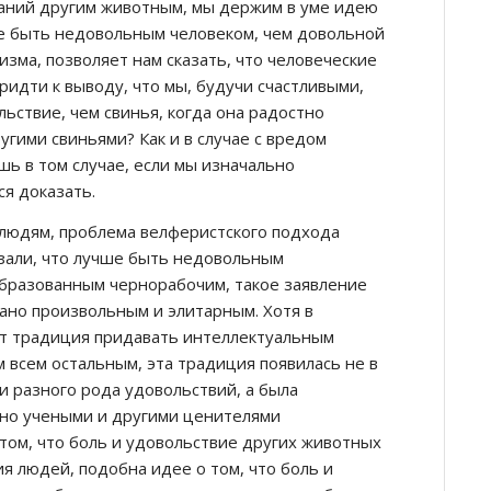
аний другим животным, мы держим в уме идею
е быть недовольным человеком, чем довольной
изма, позволяет нам сказать, что человеческие
ридти к выводу, что мы, будучи счастливыми,
ьствие, чем свинья, когда она радостно
ругими свиньями? Как и в случае с вредом
шь в том случае, если мы изначально
ся доказать.
 людям, проблема велферистского подхода
азали, что лучше быть недовольным
бразованным чернорабочим, такое заявление
ано произвольным и элитарным. Хотя в
т традиция придавать интеллектуальным
 всем остальным, эта традиция появилась не в
 разного рода удовольствий, а была
но учеными и другими ценителями
 том, что боль и удовольствие других животных
я людей, подобна идее о том, что боль и