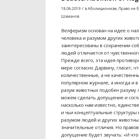
/
18.06.2019
в
Аболиционизм
,
Право не 
Шаманов
Велферизм основан на идее о на
человека и разумом других живот
заинтересованы в сохранении соб
людей отличается от чувственного
Прежде всего, эта идея противор
мере согласно Дарвину, гласит, 
количественные, а не качественн
популярном журнале, а иногда и в
разум животных подобен разуму л
можем сделать допущение и согла
насколько нам известно, единст
и чьи концептуальные структуры 
разумом людей и других животных
значительные отличия. Но право
допущение будет звучать: «И что 