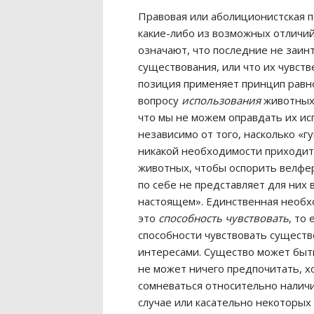
Правовая или аболиционистская п
какие-либо из возможных отличи
означают, что последние не заин
существования, или что их чувст
позиция применяет принцип равн
вопросу
использования
животных
что мы не можем оправдать их ис
независимо от того, насколько «г
никакой необходимости приходит
животных, чтобы оспорить велфер
по себе не представляет для них 
настоящем». Единственная необх
это
способность чувствовать
, то
способности чувствовать сущест
интересами. Существо может быть
не может ничего предпочитать, х
сомневаться относительно наличи
случае или касательно некоторых