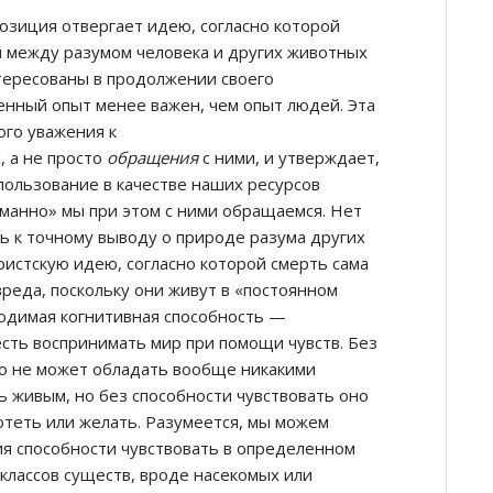
озиция отвергает идею, согласно которой
й между разумом человека и других животных
тересованы в продолжении своего
венный опыт менее важен, чем опыт людей. Эта
ого уважения к
, а не просто
обращения
с ними, и утверждает,
пользование в качестве наших ресурсов
уманно» мы при этом с ними обращаемся. Нет
ь к точному выводу о природе разума других
истскую идею, согласно которой смерть сама
вреда, поскольку они живут в «постоянном
одимая когнитивная способность —
 есть воспринимать мир при помощи чувств. Без
во не может обладать вообще никакими
 живым, но без способности чувствовать оно
отеть или желать. Разумеется, мы можем
я способности чувствовать в определенном
 классов существ, вроде насекомых или