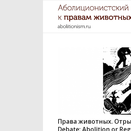
Права животных. Отрыв
Debate: Abolition or Reg