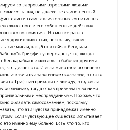
циируем со здоровыми взрослыми людьми.
ов самосознания, но далеко не единственный.
фин, один из самых влиятельных когнитивных
тело животного и его собственные действия
знанного восприятия». Но мы все равно
е у других животных, поскольку, как мы
 такие мысли, как „Это
я
сейчас бегу, или
бабочку“». Гриффин утверждает, что, «когда
 бег, карабканье или ловлю бабочек другими
ь, кто делает это. И если животное осознанно
ложно исключить аналогичное осознание, что это
ловит.» Гриффин приходит к выводу, что, «если
у осознанию, тогда отказ признавать за ними
 произвольным и неоправданным». Похоже, что
жно обладать самосознанием, поскольку
знавать, что эти чувства принадлежат именно
другому. Если чувствующее существо испытывает
то это именно ему больно. Есть
кто
-то, кто