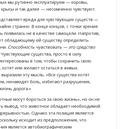
рых мы рутинно эксплуатируем — коровы,
, крысы и так далее — несомненно чувствуют.
редставляет вреда для чувствующих существ —
йне странно. В конце концов, с точки зрения
ь появилась не в качестве самоцели. Напротив,
яет обладающему ей существу определить
зни.
Способность чувствовать — это средство
Чувствующие существа, просто в силу
интересованы в том, чтобы сохранить свою
 хотят или желают остаться в живых.
выразили эту мысль: «Все существа хотят
м, ненавидят боль, избегают разрушения,
жизнь дорога.»
отные могут бороться за свою жизнь», но он не
ть вывод, что животное обладает необходимой
прерывностью. Однако эта позиция является
поскольку исходит из предположения, что
ния является автобиографическим