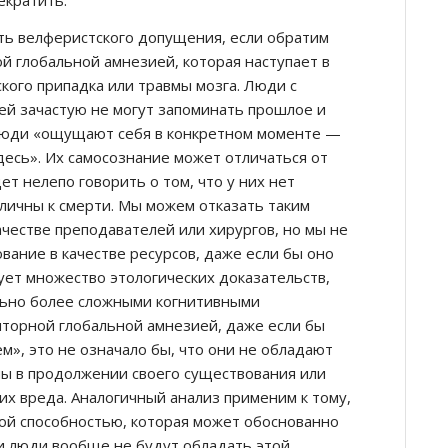
екратить.
ь велферистского допущения, если обратим
й глобальной амнезией, которая наступает в
кого припадка или травмы мозга. Люди с
ей зачастую не могут запоминать прошлое и
 люди «ощущают себя в конкретном моменте —
десь». Их самосознание может отличаться от
т нелепо говорить о том, что у них нет
зличны к смерти. Мы можем отказать таким
ачестве преподавателей или хирургов, но мы не
вание в качестве ресурсов, даже если бы оно
ует множество этологических доказательств,
льно более сложными когнитивными
иторной глобальной амнезией, даже если бы
м», это не означало бы, что они не обладают
ны в продолжении своего существования или
их вреда. Аналогичный анализ применим к тому,
ой способностью, которая может обоснованно
и люди вообще не будут обладать этой