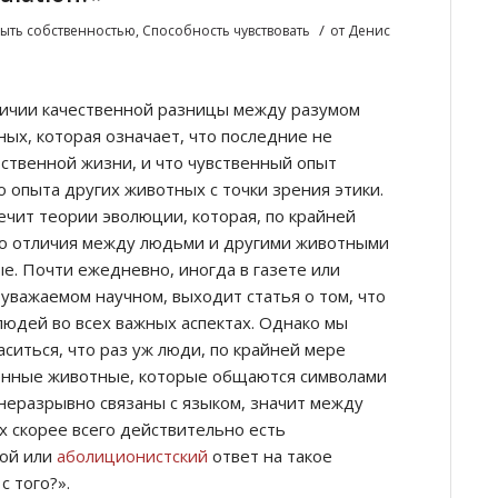
/
быть собственностью
,
Способность чувствовать
от
Денис
личии качественной разницы между разумом
ных, которая означает, что последние не
ственной жизни, и что чувственный опыт
 опыта других животных с точки зрения этики.
ечит теории эволюции, которая, по крайней
что отличия между людьми и другими животными
ые. Почти ежедневно, иногда в газете или
 уважаемом научном, выходит статья о том, что
юдей во всех важных аспектах. Однако мы
ситься, что раз уж люди, по крайней мере
венные животные, которые общаются символами
неразрывно связаны с языком, значит между
 скорее всего действительно есть
вой или
аболиционистский
ответ на такое
с того?».