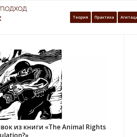
Теория
Практика
Агитац
ок из книги «The Animal Rights
ulation?»