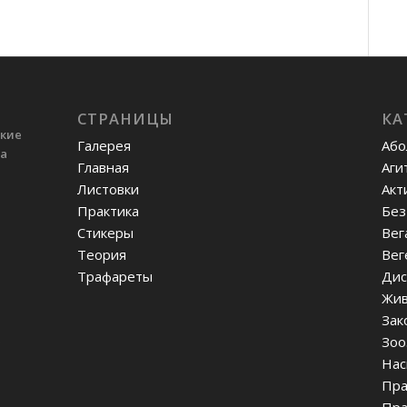
СТРАНИЦЫ
КА
ские
Галерея
Або
ва
Главная
Аги
Листовки
Акт
Практика
Без
Стикеры
Вег
Теория
Вег
Трафареты
Дис
Жив
Зак
Зоо
Нас
Пра