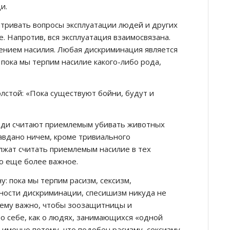
и.
тривать вопросы эксплуатации людей и других
 Напротив, вся эксплуатация взаимосвязана.
лением насилия. Любая дискриминация является
 пока мы терпим насилие какого-либо рода,
олстой: «Пока существуют бойни, будут и
юди считают приемлемым убивать животных
авдано ничем, кроме тривиального
олжат считать приемлемым насилие в тех
то еще более важное.
у: пока мы терпим расизм, сексизм,
дности дискриминации, спесишизм никуда не
очему важно, чтобы зоозащитницы и
о себе, как о людях, занимающихся «одной
именно потому, что подобен расизму, сексизму