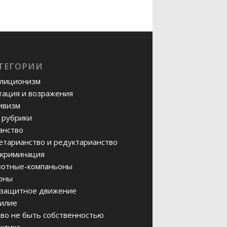
ТЕГОРИИ
лиционизм
тация и возражения
ивизм
 рубрики
анство
етарианство и редуктарианство
криминация
отные-компаньоны
оны
защитное движение
илие
во не быть собственностью