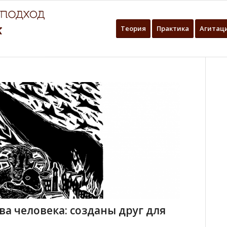
Теория
Практика
Агитац
а человека: созданы друг для