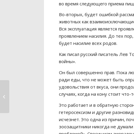
во время следующего приема пищ
Во-вторых, будет ошибкой рассма
животных как взаимоисключающие.
Вся эксплуатация является прояв
проявлением насилия. До тех пор,
будет насилие всех родов.
Как писал русский писатель Лев Т
войны».
Он был совершенно прав. Пока л
ради еды, что не может быть опр
удовольствия от вкуса, они прод
Кратко о
случаях, когда на кону стоит что-
неразрывной
взаимосвязи между
Это работает и в обратную сторон
правами...
гетеросексизм и другие разнови
исчезнет. Это одна из причин, п
зоозащитники никогда не думали 
проблемой». Спесишизм аморален 